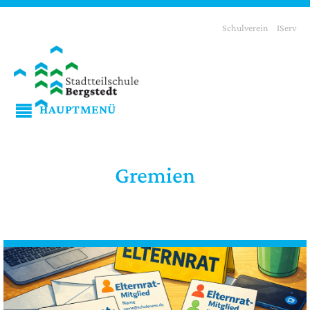
Schulverein
IServ
HAUPTMENÜ
Gremien